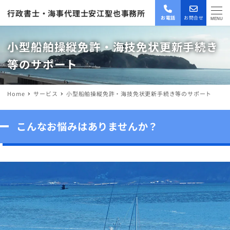
行政書士・海事代理士安江聖也事務所
お電話
お問合せ
MENU
小型船舶操縦免許・海技免状更新手続き
等のサポート
Home
サービス
小型船舶操縦免許・海技免状更新手続き等のサポート
こんなお悩みはありませんか？